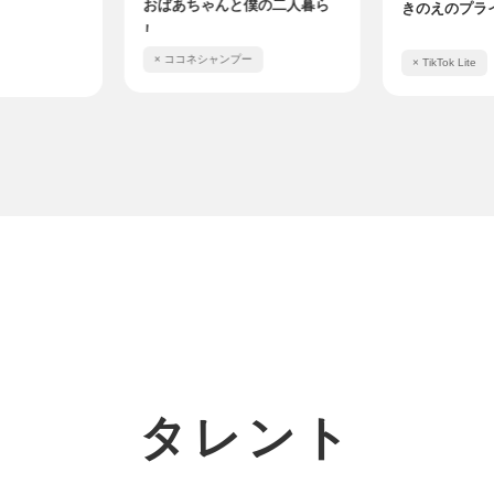
おばあちゃんと僕の二人暮ら
きのえのプ
ー
し
× ココネシャンプー
× TikTok Lite
タレント