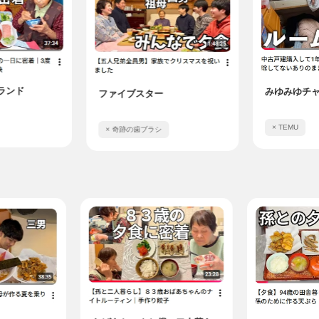
ンド
みゆみゆチャ
ファイブスター
× TEMU
× 奇跡の歯ブラシ